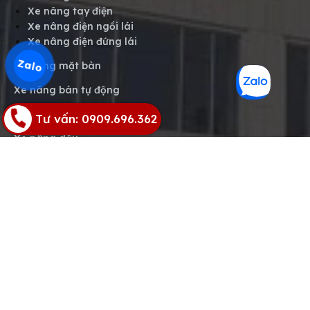
Xe nâng tay điện
Xe nâng điện ngồi lái
Xe nâng điện đứng lái
Zalo
Xe nâng mặt bàn
Xe nâng bán tự động
Xe thang nâng người
Tư vấn: 0909.696.362
Xe nâng dầu
Phụ tùng xe nâng
Ắc quy xe nâng
LỊCH LÀM VIỆC
Thứ 2 đến Thứ 7: Từ 7h30 đến 17h30
Chủ nhật và ngày lễ:
Nghỉ.