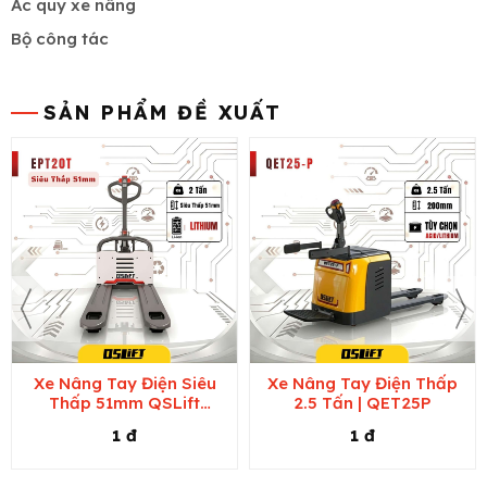
Ắc quy xe nâng
Bộ công tác
SẢN PHẨM ĐỀ XUẤT
Xe Nâng Tay Điện Siêu
Xe Nâng Tay Điện Thấp
Thấp 51mm QSLift
2.5 Tấn | QET25P
EPT20T
1 đ
1 đ