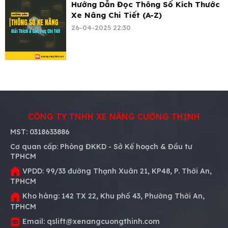
Hướng Dẫn Đọc Thông Số Kích Thước
Xe Nâng Chi Tiết (A-Z)
26-04-2025 22:30
CÔNG TY TNHH XE NÂNG CƯỜNG THỊNH
MST:
0318633886
Cơ quan cấp:
Phòng ĐKKD - Sở Kế hoạch & Đầu tư
TPHCM
VPDD:
99/33 đường Thạnh Xuân 21, KP48, P. Thới An,
TPHCM
Kho hàng:
142 TX 22, Khu phố 43, Phường Thới An,
TPHCM
Email:
qslift@xenangcuongthinh.com