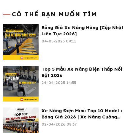
CÓ THỂ BẠN MUỐN TÌM
Bảng Giá Xe Nâng Hàng [Cập Nhật
Liên Tục 2026]
04-05-2025 09:11
Top 5 Mẫu Xe Nâng Điện Thấp Nổi
Bật 2026
24-04-2025 14:55
Xe Nâng Điện Mini: Top 10 Model +
Bảng Giá 2026 | Xe Nâng Cường
Thịnh
02-04-2026 08:37