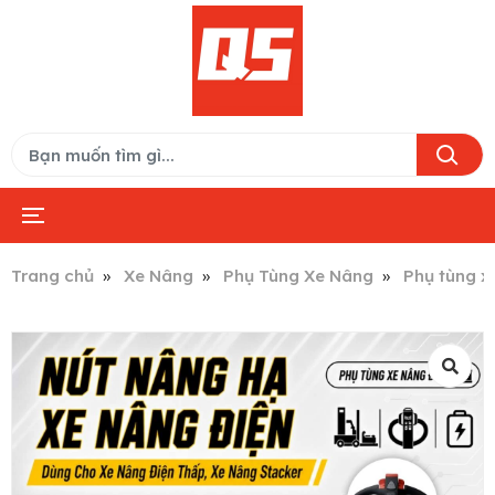
Trang chủ
Xe Nâng
Phụ Tùng Xe Nâng
Phụ tùng x