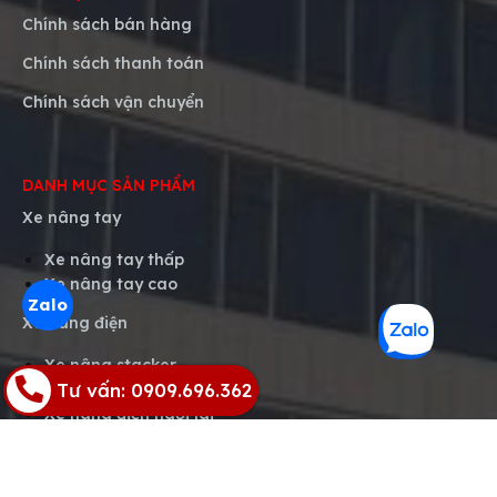
Chính sách bán hàng
Chính sách thanh toán
Chính sách vận chuyển
DANH MỤC SẢN PHẨM
Xe nâng tay
Xe nâng tay thấp
Xe nâng tay cao
Zalo
Xe nâng điện
Xe nâng stacker
Tư vấn: 0909.696.362
Xe nâng tay điện
Xe nâng điện ngồi lái
Xe nâng điện đứng lái
Xe nâng mặt bàn