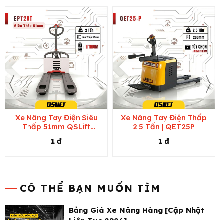
Xe Nâng Tay Điện Siêu
Xe Nâng Tay Điện Thấp
Thấp 51mm QSLift
2.5 Tấn | QET25P
EPT20T
1 đ
1 đ
CÓ THỂ BẠN MUỐN TÌM
Bảng Giá Xe Nâng Hàng [Cập Nhật