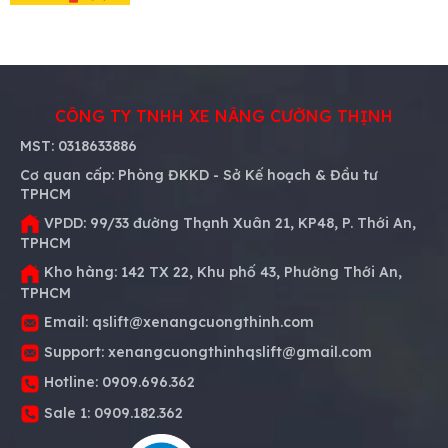
CÔNG TY TNHH XE NÂNG CƯỜNG THỊNH
MST:
0318633886
Cơ quan cấp:
Phòng ĐKKD - Sở Kế hoạch & Đầu tư
TPHCM
VPDD:
99/33 đường Thạnh Xuân 21, KP48, P. Thới An,
TPHCM
Kho hàng:
142 TX 22, Khu phố 43, Phường Thới An,
TPHCM
Email:
qslift@xenangcuongthinh.com
Support:
xenangcuongthinhqslift@gmail.com
Hotline:
0909.696.362
Sale 1:
0909.182.362