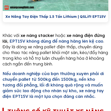
Xe Nâng Tay Điện Thấp 1.5 Tấn Lithium | QSLift EPT15V
Khác với
xe nâng stacker
hoặc
xe nâng điện đứng
lái
,
EPT15V không dùng để nâng hàng lên kệ cao
.
Đây là dòng xe nâng pallet điện thấp, chuyên dùng
cho thao tác nâng pallet khỏi mặt sàn, kéo/đẩy hàng
trong kho và hỗ trợ luân chuyển hàng hóa ở khoảng
cách ngắn đến trung bình.
Nếu doanh nghiệp của bạn thường xuyên phải di
chuyển pallet từ 500kg đến 1500kg, nền kho
tương đối phẳng, lối đi không quá rộng và muốn
giảm sức lao động cho nhân sự kho, xe nâng tay
điện EPT15V là một lựa chọn đáng cân nhắc.