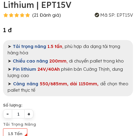
Lithium | EPT15V
(
21
Đánh giá
)
Mã SP:
EPT15V
1 đ
➤
Tải trọng nâng
1.5 tấn
,
phù hợp đa dạng tải trọng
hàng hóa
➤
Chiều cao nâng
200mm
,
di chuyển pallet trong kho
➤
Pin lithium
24V/40Ah
phiên bản Cường Thịnh, dung
lượng cao
➤
Càng nâng
550/685mm, dài 1150mm,
dễ chọn theo
pallet thực tế
Số lượng:
-
+
Tải Trọng Nâng
1.5 Tấn