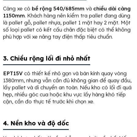
Càng xe có
bề rộng 540/685mm
và
chiều dài càng
1150mm
. Khách hàng nên kiểm tra pallet đang dùng
là pallet gỗ, pallet nhựa, pallet 1 mặt hay 2 mặt. Một
số loại pallet có kết cấu chân đặc biệt có thể không
phù hợp với xe nâng tay điện thấp tiêu chuẩn.
3. Chiều rộng lối đi nhỏ nhất
EPT15V
có thiết kế nhỏ gọn và bán kính quay vòng
1380mm, nhưng vẫn cần đủ không gian để quay đầu,
lấy pallet và di chuyển an toàn. Nếu kho có lối đi quá
hẹp, nhiều góc cua hoặc khu vực lấy hàng khó tiếp
cận, cần đo thực tế trước khi chọn xe.
4. Nền kho và độ dốc