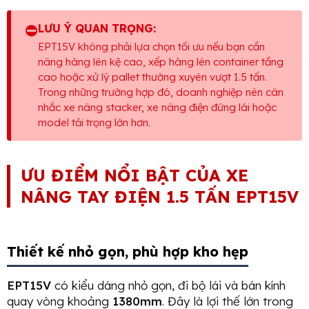
⛔
LƯU Ý QUAN TRỌNG:
EPT15V không phải lựa chọn tối ưu nếu bạn cần
nâng hàng lên kệ cao, xếp hàng lên container tầng
cao hoặc xử lý pallet thường xuyên vượt 1.5 tấn.
Trong những trường hợp đó, doanh nghiệp nên cân
nhắc xe nâng stacker, xe nâng điện đứng lái hoặc
model tải trọng lớn hơn.
ƯU ĐIỂM NỔI BẬT CỦA XE
NÂNG TAY ĐIỆN 1.5 TẤN EPT15V
Thiết kế nhỏ gọn, phù hợp kho hẹp
EPT15V
có kiểu dáng nhỏ gọn, đi bộ lái và bán kính
quay vòng khoảng
1380mm
. Đây là lợi thế lớn trong