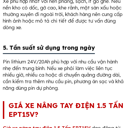
Xe phù hợp nhất với nền phẳng, sạch, ít gồ ghề. Nếu
nền kho có dốc, gờ cao, khe rãnh, mặt sàn xấu hoặc
thường xuyên đi ngoài trời, khách hàng nên cung cấp
hình ảnh hoặc mô tả chi tiết để được tư vấn đúng
dòng xe.
5. Tần suất sử dụng trong ngày
Pin lithium 24V/20Ah phù hợp với nhu cầu vận hành
nhẹ đến trung bình. Nếu xe phải làm việc liên tục
nhiều giờ, nhiều ca hoặc di chuyển quãng đường dài,
cần kiểm tra thêm nhu cầu pin, phương án sạc và khả
năng dùng pin dự phòng.
GIÁ XE NÂNG TAY ĐIỆN 1.5 TẤN
EPT15V?
Giá xe nâng tay điện 1.5 Tấn EPT15V
dao động từ