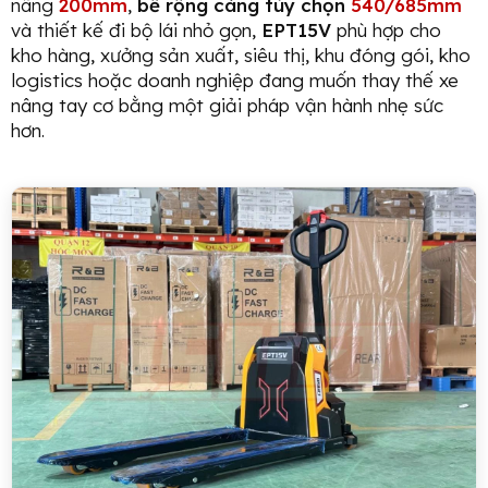
nâng
200mm
,
bề rộng càng tùy chọn
540/685mm
và thiết kế đi bộ lái nhỏ gọn,
EPT15V
phù hợp cho
kho hàng, xưởng sản xuất, siêu thị, khu đóng gói, kho
logistics hoặc doanh nghiệp đang muốn thay thế xe
nâng tay cơ bằng một giải pháp vận hành nhẹ sức
hơn.