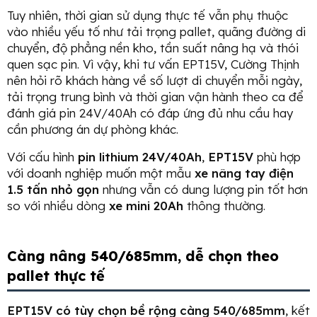
Tuy nhiên, thời gian sử dụng thực tế vẫn phụ thuộc
vào nhiều yếu tố như tải trọng pallet, quãng đường di
chuyển, độ phẳng nền kho, tần suất nâng hạ và thói
quen sạc pin. Vì vậy, khi tư vấn EPT15V, Cường Thịnh
nên hỏi rõ khách hàng về số lượt di chuyển mỗi ngày,
tải trọng trung bình và thời gian vận hành theo ca để
đánh giá pin 24V/40Ah có đáp ứng đủ nhu cầu hay
cần phương án dự phòng khác.
Với cấu hình
pin lithium 24V/40Ah
,
EPT15V
phù hợp
với doanh nghiệp muốn một mẫu
xe nâng tay điện
1.5 tấn nhỏ gọn
nhưng vẫn có dung lượng pin tốt hơn
so với nhiều dòng
xe mini 20Ah
thông thường.
Càng nâng 540/685mm, dễ chọn theo
pallet thực tế
EPT15V có tùy chọn bề rộng càng 540/685mm
, kết