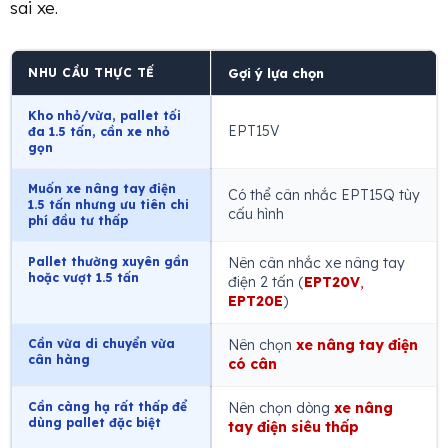
sai xe.
NHU CẦU THỰC TẾ
Gợi ý lựa chọn
Kho nhỏ/vừa, pallet tối
EPT15V
đa 1.5 tấn, cần xe nhỏ
gọn
Muốn xe nâng tay điện
Có thể cân nhắc EPT15Q tùy
1.5 tấn nhưng ưu tiên chi
cấu hình
phí đầu tư thấp
Pallet thường xuyên gần
Nên cân nhắc xe nâng tay
hoặc vượt 1.5 tấn
điện 2 tấn (
EPT20V
,
EPT20E
)
Cần vừa di chuyển vừa
Nên chọn
xe nâng tay điện
cân hàng
có cân
Cần càng hạ rất thấp để
Nên chọn dòng
xe nâng
dùng pallet đặc biệt
tay điện siêu thấp