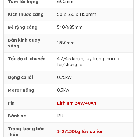
Tâm tải trọng
600mm
Kích thước càng
50 x 160 x 1150mm
Bề rộng càng
540/685mm
Bán kính quay
1380mm
vòng
Tốc độ di chuyển
4.2/4.5 km/h, tùy trạng thái có
tải/không tải
Động cơ lái
0.75kW
Motor nâng
0.5kW
Pin
Lithium 24V/40Ah
Bánh xe
PU
Trọng lượng bản
142/150kg tùy option
thân