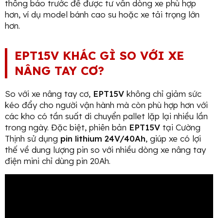
thông báo trước để được tư vấn dòng xe phù hợp
hơn, ví dụ model bánh cao su hoặc xe tải trọng lớn
hơn.
EPT15V KHÁC GÌ SO VỚI XE
NÂNG TAY CƠ?
So với xe nâng tay cơ,
EPT15V
không chỉ giảm sức
kéo đẩy cho người vận hành mà còn phù hợp hơn với
các kho có tần suất di chuyển pallet lặp lại nhiều lần
trong ngày. Đặc biệt, phiên bản
EPT15V
tại Cường
Thịnh sử dụng
pin lithium 24V/40Ah
, giúp xe có lợi
thế về dung lượng pin so với nhiều dòng xe nâng tay
điện mini chỉ dùng pin 20Ah.