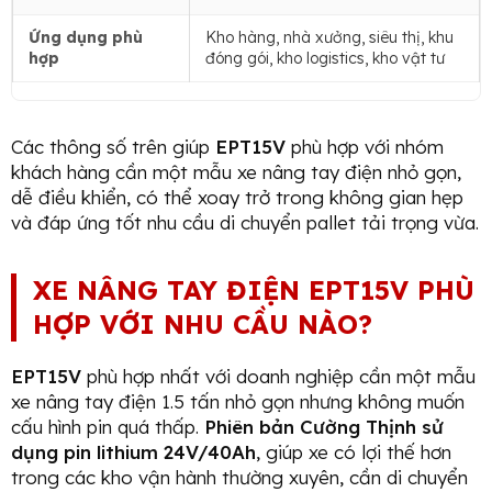
Ứng dụng phù
Kho hàng, nhà xưởng, siêu thị, khu
hợp
đóng gói, kho logistics, kho vật tư
Các thông số trên giúp
EPT15V
phù hợp với nhóm
khách hàng cần một mẫu xe nâng tay điện nhỏ gọn,
dễ điều khiển, có thể xoay trở trong không gian hẹp
và đáp ứng tốt nhu cầu di chuyển pallet tải trọng vừa.
XE NÂNG TAY ĐIỆN EPT15V PHÙ
HỢP VỚI NHU CẦU NÀO?
EPT15V
phù hợp nhất với doanh nghiệp cần một mẫu
xe nâng tay điện 1.5 tấn nhỏ gọn nhưng không muốn
cấu hình pin quá thấp.
Phiên bản Cường Thịnh sử
dụng pin lithium 24V/40Ah
, giúp xe có lợi thế hơn
trong các kho vận hành thường xuyên, cần di chuyển