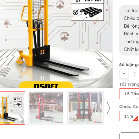
Tải tr
Chiều c
Bề rộn
Bánh x
Thương
Chất l
Số lượng:
-
Tải Trọn
1.5 Tấn
Chiều C
1.5m