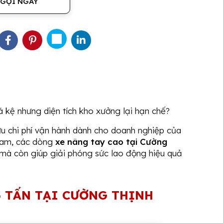
GỌI NGAY
 kệ nhưng diện tích kho xưởng lại hạn chế?
 ưu chi phí vận hành dành cho doanh nghiệp của
ấn
Xe nâng mặt bàn 750Kg |
Xe nân
 nam, các dòng
xe nâng tay cao tại Cường
TF75
(100
mà còn giúp giải phóng sức lao động hiệu quả
1 đ
5 TẤN TẠI CƯỜNG THỊNH