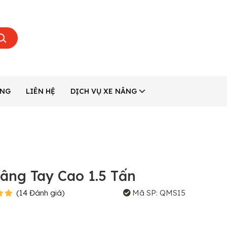
ÂNG
LIÊN HỆ
DỊCH VỤ XE NÂNG
âng Tay Cao 1.5 Tấn
(
14
Đánh giá
)
Mã SP:
QMS15