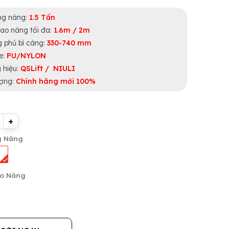
ọng nâng:
1.5 Tấn
ao nâng tối đa:
1.6m / 2m
g phủ bì càng:
330-740 mm
e:
PU/NYLON
 hiệu:
QSLift / NIULI
ượng:
Chính hãng mới 100%
+
g Nâng
ao Nâng