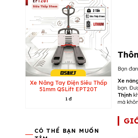
Thôn
Bạn đang
Xe nâng
h Dùng
Xe Nâng Tay Điện Siêu Thấp
Xe Nâ
bạn. Đượ
Điện
51mm QSLift EPT20T
Thịnh
kh
1 đ
mà khôn
GIỚ
CÓ THỂ BẠN MUỐN