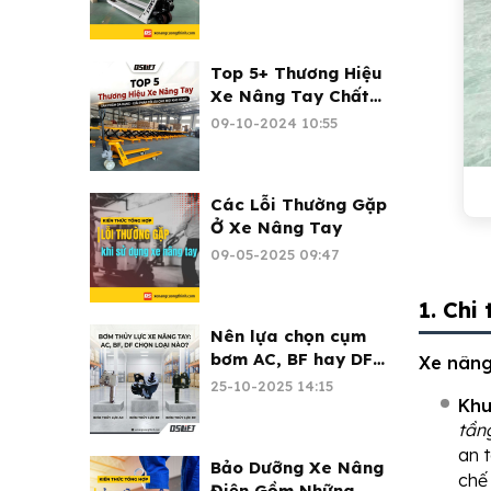
Top 5+ Thương Hiệu
Xe Nâng Tay Chất
Lượng - Đáng Mua
09-10-2024 10:55
2026
Các Lỗi Thường Gặp
Ở Xe Nâng Tay
09-05-2025 09:47
1. Chi
Nên lựa chọn cụm
bơm AC, BF hay DF
Xe nâng
cho xe nâng tay?
25-10-2025 14:15
Khu
tần
an 
Bảo Dưỡng Xe Nâng
chế 
Điện Gồm Những