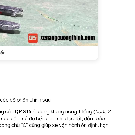
Tấn
 các bộ phận chính sau:
ng của
QMS15
là dạng khung nâng 1 tầng (
hoặc 2
 cao cấp, có độ bền cao, chịu lực tốt, đảm bảo
dạng chữ "C" cũng giúp xe vận hành ổn định, hạn