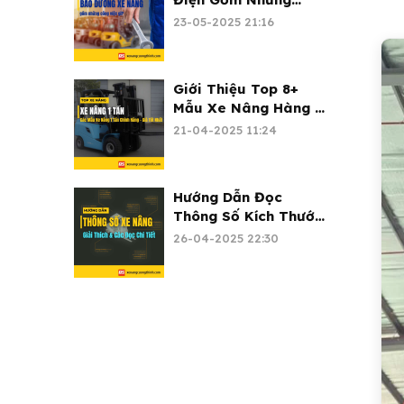
Công Tác Gì?
23-05-2025 21:16
Giới Thiệu Top 8+
Mẫu Xe Nâng Hàng 1
Tấn Giá Rẻ
21-04-2025 11:24
Hướng Dẫn Đọc
Thông Số Kích Thước
Xe Nâng Chi Tiết (A-
26-04-2025 22:30
Z)