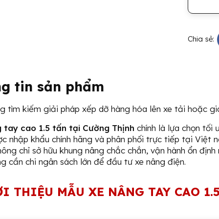
Chia sẻ:
g tin sản phẩm
 tìm kiếm giải pháp xếp dỡ hàng hóa lên xe tải hoặc giá
 tay cao 1.5 tấn tại Cường Thịnh
chính là lựa chọn tối
ng Tay Điện Thấp 2.5
Xe Nâng Tay Cao 1.5 T
c nhập khẩu chính hãng và phân phối trực tiếp tại Việt
Tấn | QET25P
1 đ
ông chỉ sở hữu khung nâng chắc chắn, vận hành ổn định 
1 đ
g cần chi ngân sách lớn để đầu tư xe nâng điện.
I THIỆU MẪU XE NÂNG TAY CAO 1.