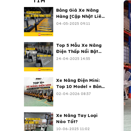
TÌM
Bảng Giá Xe Nâng
Hàng [Cập Nhật Liên
Tục 2026]
04-05-2025 09:11
Top 5 Mẫu Xe Nâng
Điện Thấp Nổi Bật
2026
24-04-2025 14:55
Xe Nâng Điện Mini:
Top 10 Model + Bảng
Giá 2026 | Xe Nâng
02-04-2026 08:37
Cường Thịnh
Xe Nâng Tay Loại
Nào Tốt?
10-06-2025 11:02