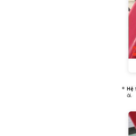
Hệ 
ái.