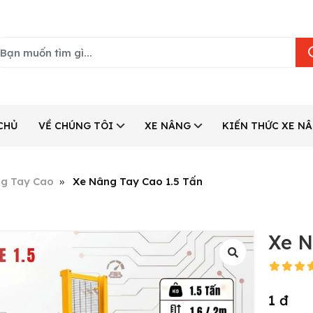
CHỦ
VỀ CHÚNG TÔI
XE NÂNG
KIẾN THỨC XE N
g Tay Cao
Xe Nâng Tay Cao 1.5 Tấn
Xe N
1 đ