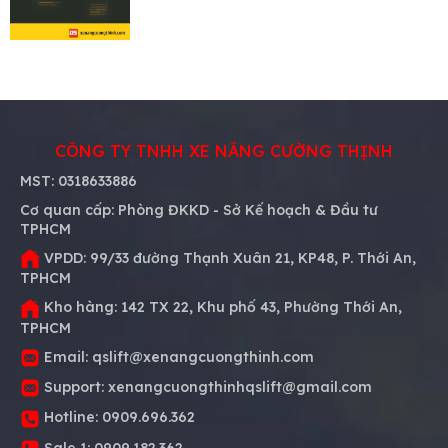
CÔNG TY TNHH XE NÂNG CƯỜNG THỊNH
MST:
0318633886
Cơ quan cấp:
Phòng ĐKKD - Sở Kế hoạch & Đầu tư
TPHCM
VPDD:
99/33 đường Thạnh Xuân 21, KP48, P. Thới An,
TPHCM
Kho hàng:
142 TX 22, Khu phố 43, Phường Thới An,
TPHCM
Email:
qslift@xenangcuongthinh.com
Support:
xenangcuongthinhqslift@gmail.com
Hotline:
0909.696.362
Sale 1:
0909.182.362