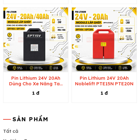
Pin Lithium 24V 20Ah
Pin Lithium 24V 20Ah
Dùng Cho Xe Nâng Tay
Noblelift PTE15N PTE20N
Điện
1 đ
1 đ
SẢN PHẨM
Tất cả