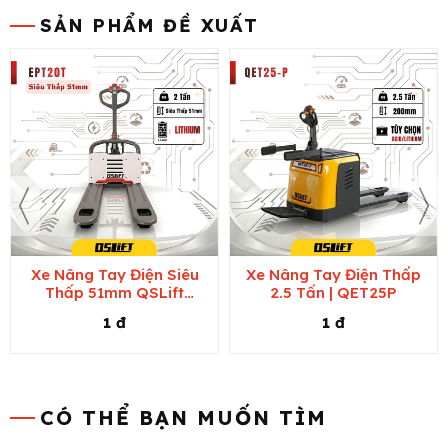
SẢN PHẨM ĐỀ XUẤT
Xe Nâng Tay Điện Siêu
Xe Nâng Tay Điện Thấp
Thấp 51mm QSLift
2.5 Tấn | QET25P
EPT20T
1 đ
1 đ
CÓ THỂ BẠN MUỐN TÌM