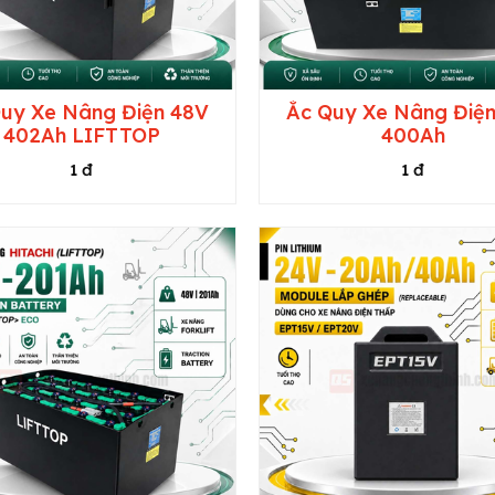
uy Xe Nâng Điện 48V
Ắc Quy Xe Nâng Điệ
402Ah LIFTTOP
400Ah
1 đ
1 đ