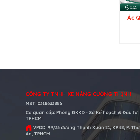
Ắc Q
CÔNG TY TNHH XE NÂNG CƯỜNG THỊNH
MST:
0318633886
Cơ quan cấp:
Phòng ĐKKD - Sở Kế hoạch & Đầu tư
TPHCM
VPDD:
99/33 đường Thạnh Xuân 21, KP48, P. Thớ
An, TPHCM