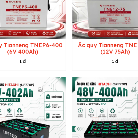
y Tianneng TNEP6-400
Ắc quy Tianneng TNE
(6V 400Ah)
(12V 75Ah)
1 đ
1 đ