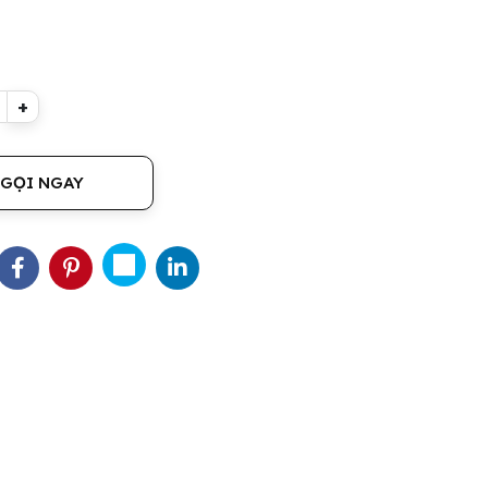
+
GỌI NGAY