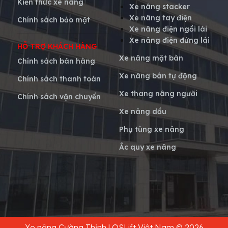
Kiến thức xe nâng
Xe nâng stacker
Xe nâng tay điện
Chính sách bảo mật
Xe nâng điện ngồi lái
Xe nâng điện đứng lái
HỖ TRỢ KHÁCH HÀNG
Xe nâng mặt bàn
Chính sách bán hàng
Xe nâng bán tự động
Chính sách thanh toán
Xe thang nâng người
Chính sách vận chuyển
Xe nâng dầu
Phụ tùng xe nâng
Ắc quy xe nâng
Xe nâng Cường Thịnh | QSLift Việt Nam © 2026