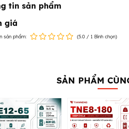
g tin sản phẩm
 giá
ọn sản phẩm:
(
5.0
/
1
Bình chọn
)
ng Tay Điện Thấp 2.5
Xe Nâng Tay Cao 1.5 T
SẢN PHẨM CÙN
Tấn | QET25P
1 đ
1 đ