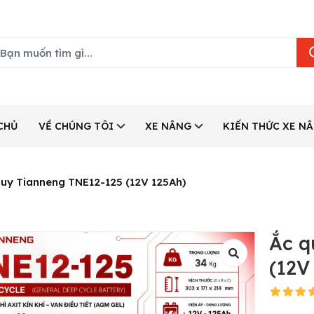
CHỦ
VỀ CHÚNG TÔI
XE NÂNG
KIẾN THỨC XE N
quy Tianneng TNE12-125 (12V 125Ah)
Ắc q
(12V