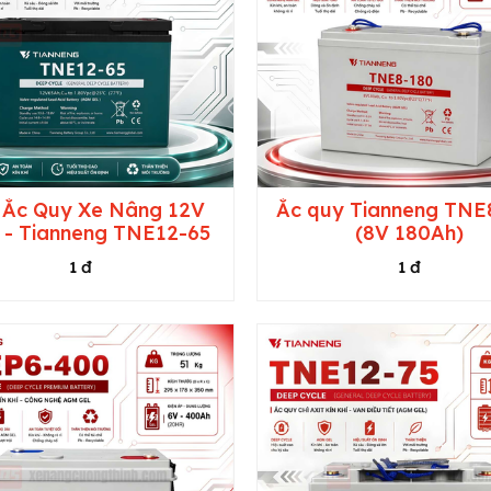
 Ắc Quy Xe Nâng 12V
Ắc quy Tianneng TNE
 - Tianneng TNE12-65
(8V 180Ah)
1 đ
1 đ