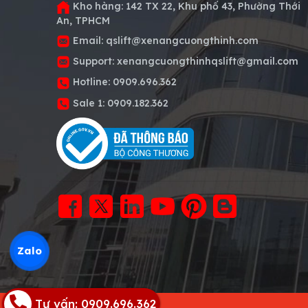
Kho hàng:
142 TX 22, Khu phố 43, Phường Thới
An, TPHCM
Email:
qslift@xenangcuongthinh.com
Support:
xenangcuongthinhqslift@gmail.com
Hotline:
0909.696.362
Sale 1:
0909.182.362
Zalo
Tư vấn: 0909.696.362