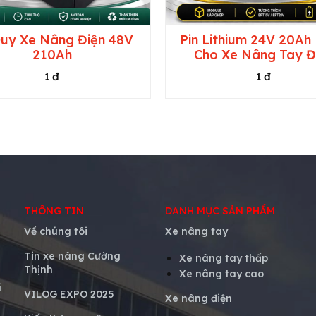
uy Xe Nâng Điện 48V
Pin Lithium 24V 20Ah
210Ah
Cho Xe Nâng Tay Đ
1 đ
1 đ
THÔNG TIN
DANH MỤC SẢN PHẨM
Về chúng tôi
Xe nâng tay
Tin xe nâng Cường
Xe nâng tay thấp
Thịnh
Xe nâng tay cao
i
VILOG EXPO 2025
Xe nâng điện