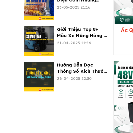
Công Tác Gì?
23-05-2025 21:16
Giới Thiệu Top 8+
Ắc Q
Mẫu Xe Nâng Hàng 1
Tấn Giá Rẻ
21-04-2025 11:24
Hướng Dẫn Đọc
Thông Số Kích Thước
Xe Nâng Chi Tiết (A-
26-04-2025 22:30
Z)