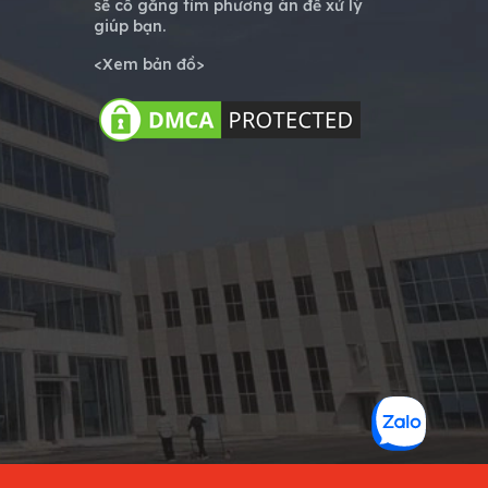
sẽ cố gắng tìm phương án để xử lý
giúp bạn.
<
Xem bản đồ
>