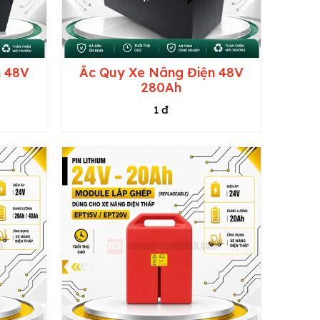
n 48V
Ắc Quy Xe Nâng Điện 48V
280Ah
1 đ