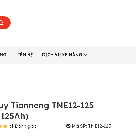
ÂNG
LIÊN HỆ
DỊCH VỤ XE NÂNG
uy Tianneng TNE12-125
 125Ah)
(
1
Đánh giá
)
Mã SP:
TNE12-125