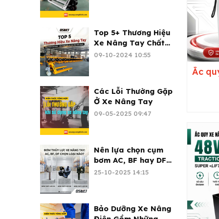
Top 5+ Thương Hiệu
Xe Nâng Tay Chất
Lượng - Đáng Mua
09-10-2024 10:55
2026
Ắc qu
Các Lỗi Thường Gặp
Ở Xe Nâng Tay
09-05-2025 09:47
Nên lựa chọn cụm
bơm AC, BF hay DF
cho xe nâng tay?
25-10-2025 14:15
Bảo Dưỡng Xe Nâng
Điện Gồm Những