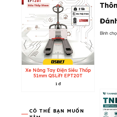
Thôn
Đánh
Bình ch
h Dùng
Xe Nâng Tay Điện Siêu Thấp
Xe Nâ
Điện
51mm QSLift EPT20T
1 đ
CÓ THỂ BẠN MUỐN