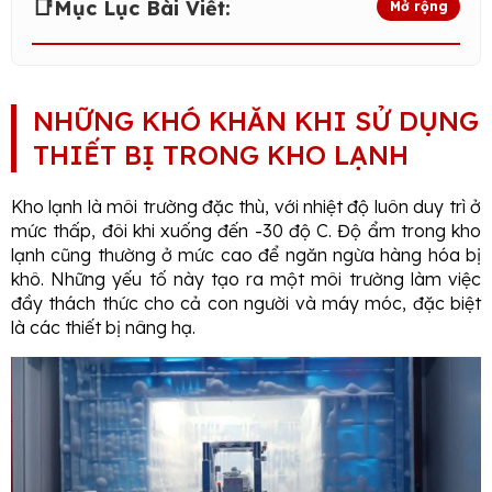
📑
Mục Lục Bài Viết:
Mở rộng
NHỮNG KHÓ KHĂN KHI SỬ DỤNG
THIẾT BỊ TRONG KHO LẠNH
Kho lạnh là môi trường đặc thù, với nhiệt độ luôn duy trì ở
mức thấp, đôi khi xuống đến -30 độ C. Độ ẩm trong kho
lạnh cũng thường ở mức cao để ngăn ngừa hàng hóa bị
khô. Những yếu tố này tạo ra một môi trường làm việc
đầy thách thức cho cả con người và máy móc, đặc biệt
là các thiết bị nâng hạ.