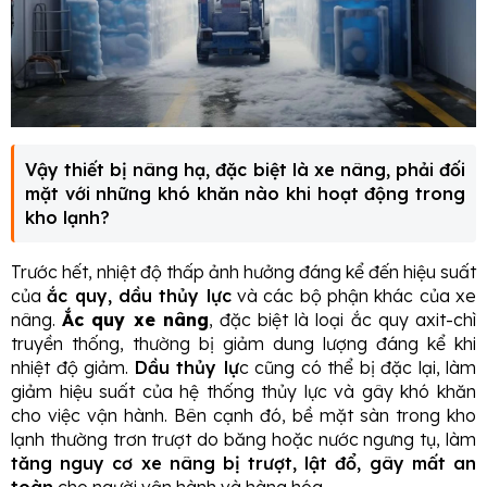
Vậy thiết bị nâng hạ, đặc biệt là xe nâng, phải đối
mặt với những khó khăn nào khi hoạt động trong
kho lạnh?
Trước hết, nhiệt độ thấp ảnh hưởng đáng kể đến hiệu suất
của
ắc quy, dầu thủy lực
và các bộ phận khác của xe
nâng.
Ắc quy xe nâng
, đặc biệt là loại ắc quy axit-chì
truyền thống, thường bị giảm dung lượng đáng kể khi
nhiệt độ giảm.
Dầu thủy lự
c cũng có thể bị đặc lại, làm
giảm hiệu suất của hệ thống thủy lực và gây khó khăn
cho việc vận hành. Bên cạnh đó, bề mặt sàn trong kho
lạnh thường trơn trượt do băng hoặc nước ngưng tụ, làm
tăng nguy cơ xe nâng bị trượt, lật đổ, gây mất an
toàn
cho người vận hành và hàng hóa.