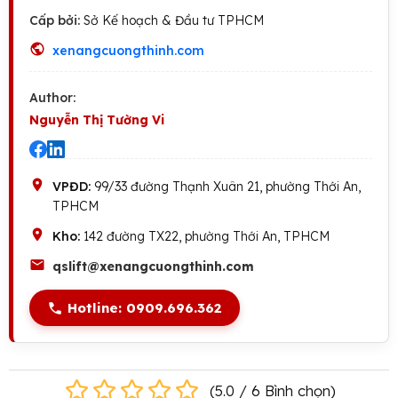
Cấp bởi:
Sở Kế hoạch & Đầu tư TPHCM
xenangcuongthinh.com
Author:
Nguyễn Thị Tường Vi
VPĐD:
99/33 đường Thạnh Xuân 21, phường Thới An,
TPHCM
Kho:
142 đường TX22, phường Thới An, TPHCM
qslift@xenangcuongthinh.com
Hotline: 0909.696.362
(
5.0
/
6
Bình chọn
)