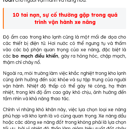
10 tai nạn, sự cố thường gặp trong quá
trình vận hành xe nâng
Độ ẩm cao trong kho lạnh cũng là một mối đe dọa cho
các thiết bị điện tử. Hơi nước có thể ngưng tụ và thấm
vào các bộ phận quan trọng của xe nâng, đặc biệt là
các
bo mạch điều khiển
, gây ra hỏng hóc, chập mạch,
thậm chí cháy nổ.
Ngoài ra, môi trường làm việc khắc nghiệt trong kho lạnh
cũng ảnh hưởng đến sức khỏe và sự tập trung của người
vận hành. Nhiệt độ thấp có thể gây tê cóng, hạ thân
nhiệt, trong khi độ ẩm cao gây khó chịu, ảnh hưởng đến
tầm nhìn và khả năng thao tác.
Chính vì những khó khăn này, việc lựa chọn loại xe nâng
phù hợp với kho lạnh là vô cùng quan trọng. Xe nâng dầu
hoặc các dòng xe nâng đốt trong không phải là lựa chọn
tối ưu, bởi vì nhiệt độ thấp làm giảm hiệu suất đốt cháy