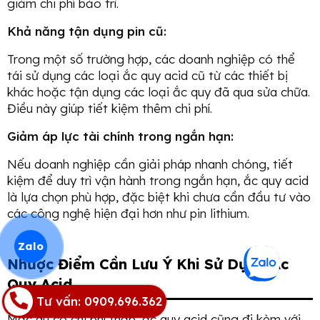
giảm chi phí bảo trì.
Khả năng tận dụng pin cũ:
Trong một số trường hợp, các doanh nghiệp có thể
tái sử dụng các loại ắc quy acid cũ từ các thiết bị
khác hoặc tận dụng các loại ắc quy đã qua sửa chữa.
Điều này giúp tiết kiệm thêm chi phí.
Giảm áp lực tài chính trong ngắn hạn:
Nếu doanh nghiệp cần giải pháp nhanh chóng, tiết
kiệm để duy trì vận hành trong ngắn hạn, ắc quy acid
là lựa chọn phù hợp, đặc biệt khi chưa cần đầu tư vào
các công nghệ hiện đại hơn như pin lithium.
Zalo
Nhược Điểm Cần Lưu Ý Khi Sử Dụng Ắc
Quy Acid
Tư vấn: 0909.696.362
Mặc dù có chi phí thấp, ắc quy acid cũng đi kèm với