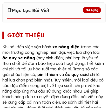
📑
Mục Lục Bài Viết:
Mở rộng
GIỚI THIỆU
Khi nói đến việc vận hành
xe nâng điện
trong các
môi trường công nghiệp hiện đại, việc lựa chọn loại
ắc quy xe nâng
(hay bình điện) phù hợp là yếu tố
then chốt để đảm bảo hiệu quả hoạt động, tiết kiệm
chi phí và tối ưu hóa tuổi thọ thiết bị. Trong số các
giải pháp hiện có,
pin lithium
và
ắc quy acid
chì là
hai lựa chọn phổ biến nhất. Tuy nhiên, mỗi loại đều có
các đặc điểm riêng biệt về hiệu suất, chi phí và khả
năng đáp ứng nhu cầu sử dụng khác nhau. Để giúp
khách hàng đưa ra quyết định đúng đắn, bài viết này
sẽ cung cấp cái nhìn toàn diện, so sánh chi tiết hai
loại pin này, đồng thời giải thích các yếu tố cần cân