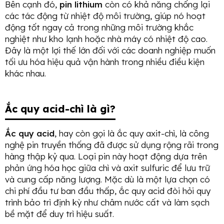
Bên cạnh đó,
pin lithium
còn có khả năng chống lại
các tác động từ nhiệt độ môi trường, giúp nó hoạt
động tốt ngay cả trong những môi trường khắc
nghiệt như kho lạnh hoặc nhà máy có nhiệt độ cao.
Đây là một lợi thế lớn đối với các doanh nghiệp muốn
tối ưu hóa hiệu quả vận hành trong nhiều điều kiện
khác nhau.
Ắc quy acid-chì là gì?
Ắc quy acid
, hay còn gọi là ắc quy axit-chì, là công
nghệ pin truyền thống đã được sử dụng rộng rãi trong
hàng thập kỷ qua. Loại pin này hoạt động dựa trên
phản ứng hóa học giữa chì và axit sulfuric để lưu trữ
và cung cấp năng lượng. Mặc dù là một lựa chọn có
chi phí đầu tư ban đầu thấp, ắc quy acid đòi hỏi quy
trình bảo trì định kỳ như châm nước cất và làm sạch
bề mặt để duy trì hiệu suất.