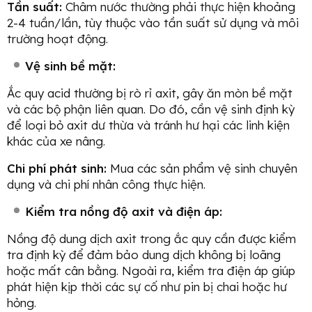
Tần suất:
Châm nước thường phải thực hiện khoảng
2-4 tuần/lần, tùy thuộc vào tần suất sử dụng và môi
trường hoạt động.
Vệ sinh bề mặt:
Ắc quy acid thường bị rò rỉ axit, gây ăn mòn bề mặt
và các bộ phận liên quan. Do đó, cần vệ sinh định kỳ
để loại bỏ axit dư thừa và tránh hư hại các linh kiện
khác của xe nâng.
Chi phí phát sinh:
Mua các sản phẩm vệ sinh chuyên
dụng và chi phí nhân công thực hiện.
Kiểm tra nồng độ axit và điện áp:
Nồng độ dung dịch axit trong ắc quy cần được kiểm
tra định kỳ để đảm bảo dung dịch không bị loãng
hoặc mất cân bằng. Ngoài ra, kiểm tra điện áp giúp
phát hiện kịp thời các sự cố như pin bị chai hoặc hư
hỏng.