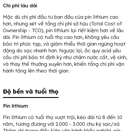
Chi phí lâu dài
Mặc dù chi phí đầu tư ban đầu của pin lithium cao
hơn, nhưng xét về tổng chi phí sở hữu (Total Cost of
Ownership - TCO), pin lithium lại tiết kiệm hơn về lâu
dài. Pin lithium có tuổi thọ cao hơn, không yêu cầu
bảo trì phức tạp, và giảm thiểu thời gian ngừng hoạt
động do sạc nhanh hơn. Ngược lại, ắc quy acid yêu
cầu chi phí bảo trì định kỳ như châm nước cất, vệ sinh,
và thay thế thường xuyên hơn, khiến tổng chi phí vận
hành tăng lên theo thời gian.
Độ bền và tuổi thọ
Pin lithium
Pin lithium có tuổi thọ vượt trội, kéo dài từ 8 đến 10
năm, tương đương với 2.000 - 3.000 chu kỳ sạc/xả.
Thậm chí trong điều kiện vận hành khắc nghiệt, pin