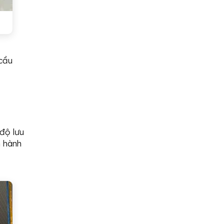
cầu
độ lưu
n hành