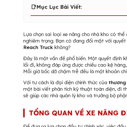
📑
Mục Lục Bài Viết:
Lựa chọn sai loại xe nâng cho nhà kho có thể 
nghiêm trọng. Bạn có đang đối mặt với quyết
Reach Truck
không?
Đây là một vấn đề phổ biến. Một quyết định kh
lối đi, không đáp ứng được chiều cao kệ hàng, 
Mỗi giờ bốc dỡ chậm trễ đều là một khoản chi
Với tư cách là đại diện chính thức của
thương 
một bài viết phân tích kỹ thuật toàn diện, đi 
sẽ giúp các nhà quản lý kho và trưởng bộ phậ
TỔNG QUAN VỀ XE NÂNG Đ
Để đưa ra lựa chọn đầu tư chính xác, việc đầu 