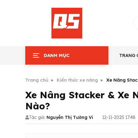
DANH MỤC
TRANG 
Trang chủ
Kiến thức xe nâng
Xe Nâng Stac
Xe Nâng Stacker & Xe 
Nào?
Tác giả:
Nguyễn Thị Tường Vi
12-11-2025 17:48