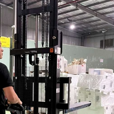
Nâng Tay Điện Mini 2 Tấn
Xe Nâng Tay Điện Mi
Lithium | EPT20E
Tấn Lithium | EP
1 đ
1 đ