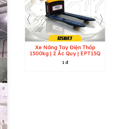
ni 1.5
Xe Nâng Tay Điện Thấp
Xe Nâ
T15V
1500kg | 2 Ắc Quy | EPT15Q
Rộng 1
1 đ