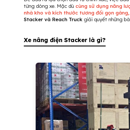
từng dòng xe. Mặc dù
cùng sử dụng năng lượ
nhà kho và kích thước tương đối gọn gàng,
Stacker và Reach Truck
giải quyết những bà
Xe nâng điện Stacker là gì?