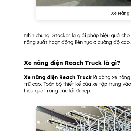
Xe Nâng 
Nhìn chung, Stacker là giải pháp hiệu quả ch
năng suất hoạt động liên tục ở cường độ cao.
Xe nâng điện Reach Truck là gì?
Xe nâng điện Reach Truck
là dòng xe nâng
trữ cao. Toàn bộ thiết kế của xe tập trung vào
hiệu quả trong các lối đi hẹp.