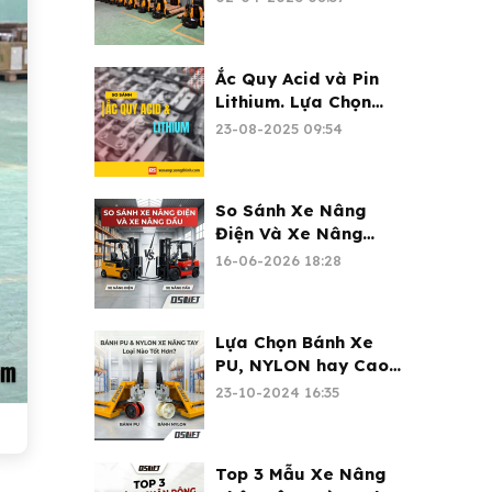
Cường Thịnh
Ắc Quy Acid và Pin
Lithium. Lựa Chọn
Nào Tốt Cho Xe
23-08-2025 09:54
Nâng Điện?
So Sánh Xe Nâng
Điện Và Xe Nâng
Dầu: Nên Chọn Loại
16-06-2026 18:28
Nào?
Lựa Chọn Bánh Xe
PU, NYLON hay Cao
Su Cho Xe Nâng
23-10-2024 16:35
Tay?
Top 3 Mẫu Xe Nâng