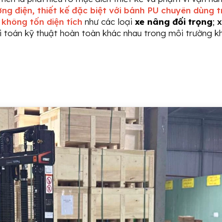
ng điện, thiết kế đặc biệt với bánh PU chuyên dùng 
 không tốn diện tích
như các loại
xe nâng đối trọng
;
x
i toán kỹ thuật hoàn toàn khác nhau trong môi trường kh