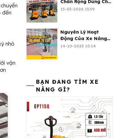
Chân Rộng Dùng Cho
i chuyển
Pallet 2 Mặt - Pallet
15-03-2026 15:59
p đến
Kín
Nguyên Lý Hoạt
Động Của Xe Nâng
kỳ nhỏ
Tự Leo
14-10-2025 10:14
ời vận
hơn
BẠN ĐANG TÌM XE
NÂNG GÌ?