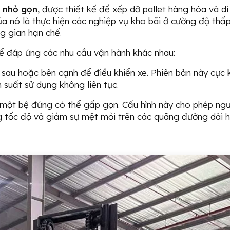
n nhỏ gọn
, được thiết kế để xếp dỡ pallet hàng hóa và d
a nó là thực hiện các nghiệp vụ kho bãi ở cường độ thấ
ng gian hạn chế.
để đáp ứng các nhu cầu vận hành khác nhau:
sau hoặc bên cạnh để điều khiển xe. Phiên bản này cực 
n suất sử dụng không liên tục.
một bệ đứng có thể gấp gọn. Cấu hình này cho phép ngư
ng tốc độ và giảm sự mệt mỏi trên các quãng đường dài 