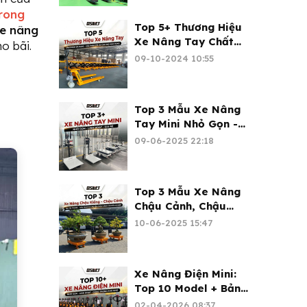
trong
Top 5+ Thương Hiệu
e nâng
Xe Nâng Tay Chất
o bãi.
Lượng - Đáng Mua
09-10-2024 10:55
2026
Top 3 Mẫu Xe Nâng
Tay Mini Nhỏ Gọn -
Giá Tại Kho
09-06-2025 22:18
Top 3 Mẫu Xe Nâng
Chậu Cảnh, Chậu
Kiểng Nổi Bật
10-06-2025 15:47
Xe Nâng Điện Mini:
Top 10 Model + Bảng
Giá 2026 | Xe Nâng
02-04-2026 08:37