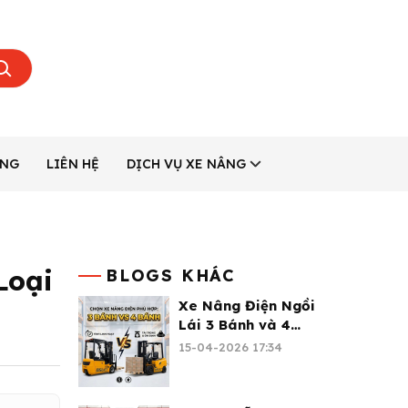
ÂNG
LIÊN HỆ
DỊCH VỤ XE NÂNG
Loại
BLOGS KHÁC
Xe Nâng Điện Ngồi
Lái 3 Bánh và 4
Bánh: Chọn Loại Nào
15-04-2026 17:34
Phù Hợp?