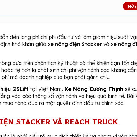
Mở 
dẫn đến lãng phí chi phí đầu tư và làm giảm hiệu suất v
 định khó khăn giữa
xe nâng điện Stacker
và
xe nâng đ
ông dựa trên phân tích kỹ thuật có thể khiến bạn tốn diệ
hoặc tệ hơn là phát sinh chi phí vận hành cao không cần 
 phí mà doanh nghiệp của bạn phải gánh chịu.
hiệu QSLift
tại Việt Nam,
Xe Nâng Cường Thịnh
sẽ c
thẳng vào các thông số vận hành và hiệu quả kinh tế. Bài 
n mua hàng đưa ra một quyết định đầu tư chính xác.
IỆN STACKER VÀ REACH TRUCK
tiên là phải hiểu rõ mục đích thiết kế và phạm vi vận hà