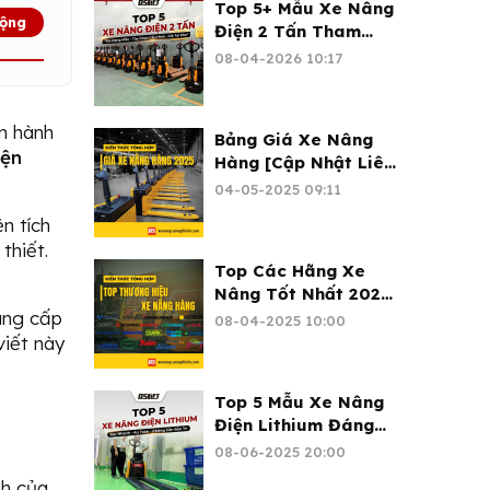
Top 5+ Mẫu Xe Nâng
rộng
Điện 2 Tấn Tham
Khảo 2026
08-04-2026 10:17
ận hành
Bảng Giá Xe Nâng
iện
Hàng [Cập Nhật Liên
Tục 2026]
04-05-2025 09:11
n tích
thiết.
Top Các Hãng Xe
Nâng Tốt Nhất 2025
ung cấp
(Cập Nhật Mới)
08-04-2025 10:00
viết này
Top 5 Mẫu Xe Nâng
Điện Lithium Đáng
Mua 2026
08-06-2025 20:00
nh của