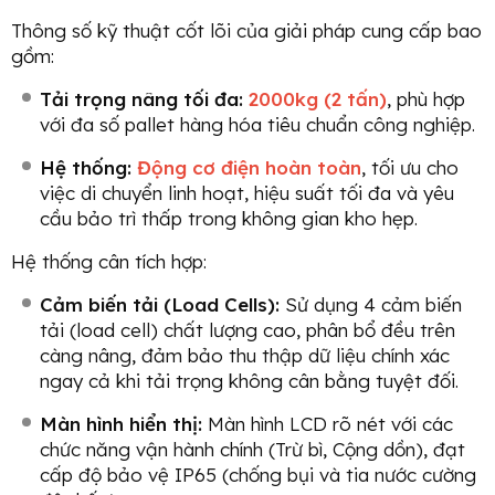
Thông số kỹ thuật cốt lõi của giải pháp cung cấp bao
gồm:
Tải trọng nâng tối đa:
2000kg (2 tấn)
, phù hợp
với đa số pallet hàng hóa tiêu chuẩn công nghiệp.
Hệ thống:
Động cơ điện hoàn toàn
, tối ưu cho
việc di chuyển linh hoạt, hiệu suất tối đa và yêu
cầu bảo trì thấp trong không gian kho hẹp.
Hệ thống cân tích hợp:
Cảm biến tải (Load Cells):
Sử dụng 4 cảm biến
tải (load cell) chất lượng cao, phân bổ đều trên
càng nâng, đảm bảo thu thập dữ liệu chính xác
ngay cả khi tải trọng không cân bằng tuyệt đối.
Màn hình hiển thị:
Màn hình LCD rõ nét với các
chức năng vận hành chính (Trừ bì, Cộng dồn), đạt
cấp độ bảo vệ IP65 (chống bụi và tia nước cường