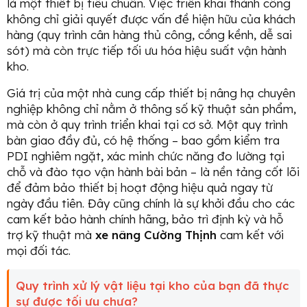
là một thiết bị tiêu chuẩn. Việc triển khai thành công
không chỉ giải quyết được vấn đề hiện hữu của khách
hàng (quy trình cân hàng thủ công, cồng kềnh, dễ sai
sót) mà còn trực tiếp tối ưu hóa hiệu suất vận hành
kho.
Giá trị của một nhà cung cấp thiết bị nâng hạ chuyên
nghiệp không chỉ nằm ở thông số kỹ thuật sản phẩm,
mà còn ở quy trình triển khai tại cơ sở. Một quy trình
bàn giao đầy đủ, có hệ thống – bao gồm kiểm tra
PDI nghiêm ngặt, xác minh chức năng đo lường tại
chỗ và đào tạo vận hành bài bản – là nền tảng cốt lõi
để đảm bảo thiết bị hoạt động hiệu quả ngay từ
ngày đầu tiên. Đây cũng chính là sự khởi đầu cho các
cam kết bảo hành chính hãng, bảo trì định kỳ và hỗ
trợ kỹ thuật mà
xe nâng Cường Thịnh
cam kết với
mọi đối tác.
Quy trình xử lý vật liệu tại kho của bạn đã thực
sự được tối ưu chưa?