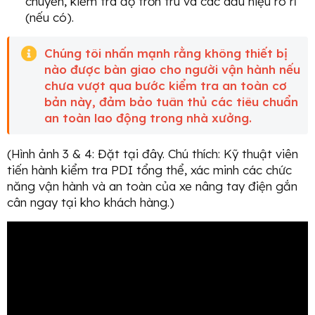
chuyển, kiểm tra độ trơn tru và các dấu hiệu rò rỉ
(nếu có).
Chúng tôi nhấn mạnh rằng không thiết bị
nào được bàn giao cho người vận hành nếu
chưa vượt qua bước kiểm tra an toàn cơ
bản này, đảm bảo tuân thủ các tiêu chuẩn
an toàn lao động trong nhà xưởng.
(Hình ảnh 3 & 4: Đặt tại đây. Chú thích: Kỹ thuật viên
tiến hành kiểm tra PDI tổng thể, xác minh các chức
năng vận hành và an toàn của xe nâng tay điện gắn
cân ngay tại kho khách hàng.)