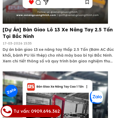
[Dự Án] Bàn Giao Lô 13 Xe Nâng Tay 2.5 Tấn
Tại Bắc Ninh
17-03-2026 15:35
Dự án bàn giao 13 xe nâng tay thấp 2.5 Tấn (Bơm AC đúc
khối, bánh PU lõi thép) cho nhà máy bao bì tại Bắc Ninh.
Xem chi tiết thông số và quy trình bàn giao nghiệm thu
xe nâng tay.
Zalo
Tư vấn: 0909.696.362