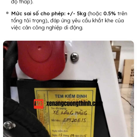
độ thấp).
Mức sai số cho phép:
+/- 5kg
(hoặc
0.5%
trên
tổng tải trọng), đáp ứng yêu cầu khắt khe của
việc cân công nghiệp di động.