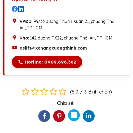
VPĐD:
99/33 đường Thạnh Xuân 21, phường Thới
An, TPHCM
Kho:
142 đường TX22, phường Thới An, TPHCM
qslift@xenangcuongthinh.com
Hotline: 0909.696.362
(
5.0
/
3
Bình chọn
)
Chia sẻ: