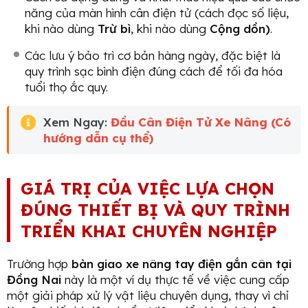
năng của màn hình cân điện tử (cách đọc số liệu,
khi nào dùng
Trừ bì
, khi nào dùng
Cộng dồn)
.
Các lưu ý bảo trì cơ bản hàng ngày, đặc biệt là
quy trình sạc bình điện đúng cách để tối đa hóa
tuổi thọ ắc quy.
Xem Ngay:
Đầu Cân Điện Tử Xe Nâng (Có
hướng dẫn cụ thể)
GIÁ TRỊ CỦA VIỆC LỰA CHỌN
ĐÚNG THIẾT BỊ VÀ QUY TRÌNH
TRIỂN KHAI CHUYÊN NGHIỆP
Trường hợp
bàn giao xe nâng tay điện gắn cân tại
Đồng Nai
này là một ví dụ thực tế về việc cung cấp
một giải pháp xử lý vật liệu chuyên dụng, thay vì chỉ