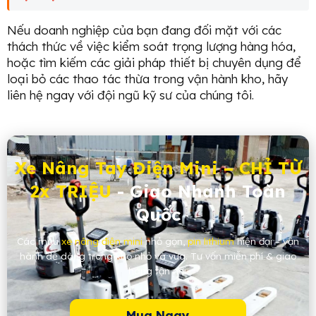
Nếu doanh nghiệp của bạn đang đối mặt với các
thách thức về việc kiểm soát trọng lượng hàng hóa,
hoặc tìm kiếm các giải pháp thiết bị chuyên dụng để
loại bỏ các thao tác thừa trong vận hành kho, hãy
liên hệ ngay với đội ngũ kỹ sư của chúng tôi.
Xe Nâng Tay Điện Mini – CHỈ TỪ
2x TRIỆU
- Giao Nhanh Toàn
Quốc
Các mẫu
xe nâng điện mini
nhỏ gọn,
pin lithium
hiện đại – vận
hành dễ dàng trong kho nhỏ và vừa. Tư vấn miễn phí & giao
hàng tận nơi.
Mua Ngay