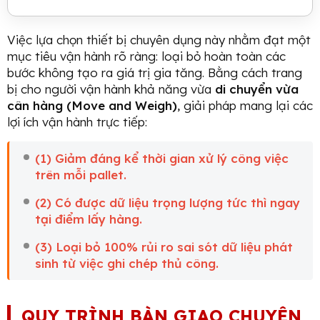
Việc lựa chọn thiết bị chuyên dụng này nhằm đạt một
mục tiêu vận hành rõ ràng: loại bỏ hoàn toàn các
bước không tạo ra giá trị gia tăng. Bằng cách trang
bị cho người vận hành khả năng vừa
di chuyển vừa
cân hàng (Move and Weigh)
, giải pháp mang lại các
lợi ích vận hành trực tiếp:
(1) Giảm đáng kể thời gian xử lý công việc
trên mỗi pallet.
(2) Có được dữ liệu trọng lượng tức thì ngay
tại điểm lấy hàng.
(3) Loại bỏ 100% rủi ro sai sót dữ liệu phát
sinh từ việc ghi chép thủ công.
QUY TRÌNH BÀN GIAO CHUYÊN