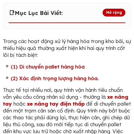
📑
Mục Lục Bài Viết:
Mở rộng
Trong các hoạt động xử lý hàng hóa trong kho bãi, sự
thiếu hiệu quả thường xuất hiện khi hai quy trình cốt
lõi bị tách biệt:
(1) Di chuyển pallet hàng hóa
(2) Xác định trọng lượng hàng hóa.
Thực tế tại nhiều nơi, quy trình vận hành tiêu chuẩn
vẫn yêu cầu công nhân sử dụng - thường là
xe nâng
tay
hoặc
xe nâng tay điện thấp
để di chuyển pallet
đến một trạm cân sàn cố định. Quy trình này bắt buộc
các thao tác phải dừng lại, thực hiện cân, ghi chép dữ
liệu thủ công, sau đó mới tiếp tục di chuyển pallet
đến khu vực lưu trữ hoặc chờ xuất nhập hàng. Việc