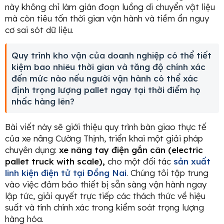
này không chỉ làm gián đoạn luồng di chuyển vật liệu
mà còn tiêu tốn thời gian vận hành và tiềm ẩn nguy
cơ sai sót dữ liệu.
Quy trình kho vận của doanh nghiệp có thể tiết
kiệm bao nhiêu thời gian và tăng độ chính xác
đến mức nào nếu người vận hành có thể xác
định trọng lượng pallet ngay tại thời điểm họ
nhấc hàng lên?
Bài viết này sẽ giới thiệu quy trình bàn giao thực tế
của xe nâng Cường Thịnh, triển khai một giải pháp
chuyên dụng:
xe nâng tay điện gắn cân (electric
pallet truck with scale),
cho một đối tác
sản xuất
linh kiện điện tử tại Đồng Nai
. Chúng tôi tập trung
vào việc đảm bảo thiết bị sẵn sàng vận hành ngay
lập tức, giải quyết trực tiếp các thách thức về hiệu
suất và tính chính xác trong kiểm soát trọng lượng
hàng hóa.