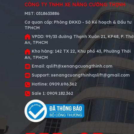
CÔNG TY TNHH XE NÂNG CƯỜNG THỊNH
MST:
0318633886
Cơ quan cấp:
Phòng ĐKKD - Sở Kế hoạch & Đầu tư
TPHCM
VPDD:
99/33 đường Thạnh Xuân 21, KP48, P. Thớ
An, TPHCM
Kho hàng:
142 TX 22, Khu phố 43, Phường Thới
An, TPHCM
Email:
qslift@xenangcuongthinh.com
Support:
xenangcuongthinhqslift@gmail.com
Hotline:
0909.696.362
Sale 1:
0909.182.362