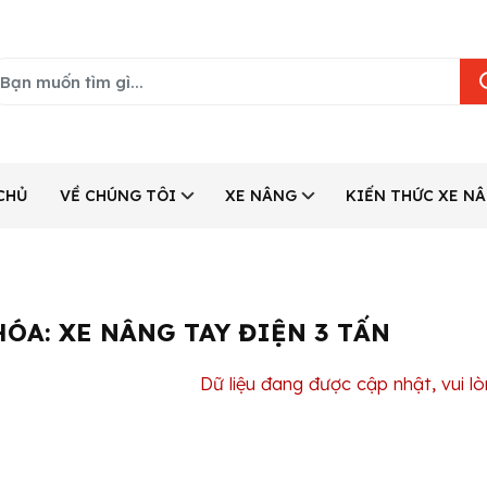
CHỦ
VỀ CHÚNG TÔI
XE NÂNG
KIẾN THỨC XE N
HÓA:
XE NÂNG TAY ĐIỆN 3 TẤN
Dữ liệu đang được cập nhật, vui lò