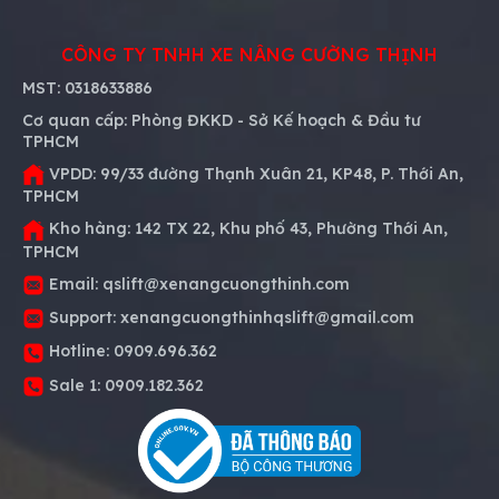
CÔNG TY TNHH XE NÂNG CƯỜNG THỊNH
MST:
0318633886
Cơ quan cấp:
Phòng ĐKKD - Sở Kế hoạch & Đầu tư
TPHCM
VPDD:
99/33 đường Thạnh Xuân 21, KP48, P. Thới An,
TPHCM
Kho hàng:
142 TX 22, Khu phố 43, Phường Thới An,
TPHCM
Email:
qslift@xenangcuongthinh.com
Support:
xenangcuongthinhqslift@gmail.com
Hotline:
0909.696.362
Sale 1:
0909.182.362